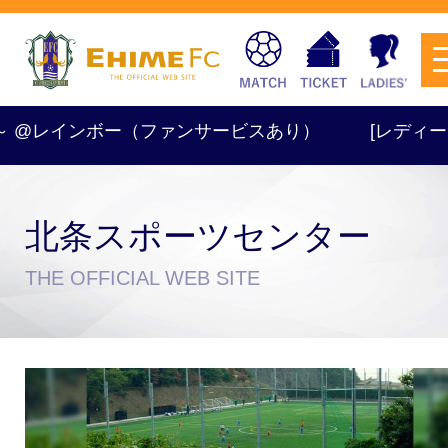
00～ @レインボー（ファンサービスあり）
[レディース] 
北条スポーツセンター
チケットを購入
THE OFFICIAL WEB SITE
スケジュール
試合日程・結果
アクセス