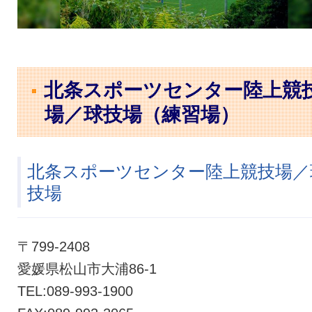
クラブ・会社情報
レディース
スクール
募集中！
北条スポーツセンター陸上競
場／球技場（練習場）
ファンクラブ
試合を観戦
北条スポーツセンター陸上競技場／
トップチーム
アカデミー
技場
スポンサー
グッズ
〒799-2408
愛媛県松山市大浦86-1
特設ページ
TEL:089-993-1900