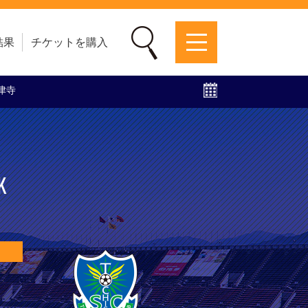
結果
チケットを購入
梅津寺
募集中！
ファンクラブ
グッズ
特設ページ
K