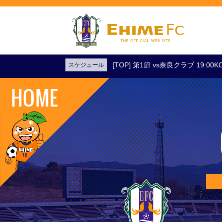
[TOP] 第1節 vs奈良クラブ 19:0
スケジュール
試合日程・結果
アクセス
試合を観戦
チケットを購入