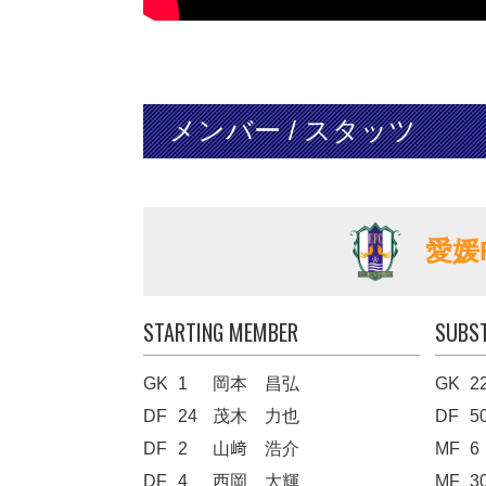
メンバー / スタッツ
愛媛
STARTING MEMBER
SUBS
GK
1
岡本 昌弘
GK
2
DF
24
茂木 力也
DF
5
DF
2
山﨑 浩介
MF
6
DF
4
西岡 大輝
MF
3