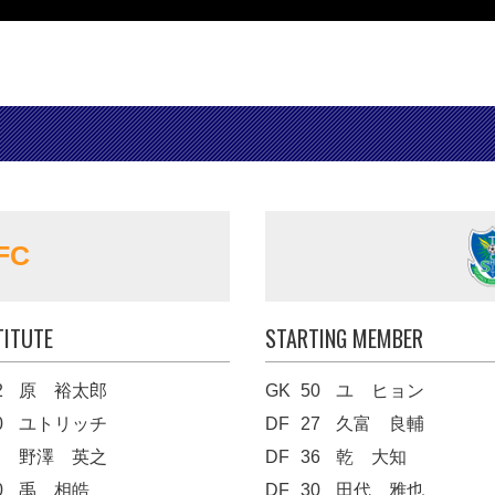
FC
TITUTE
STARTING MEMBER
2
原 裕太郎
GK
50
ユ ヒョン
0
ユトリッチ
DF
27
久富 良輔
野澤 英之
DF
36
乾 大知
0
禹 相皓
DF
30
田代 雅也