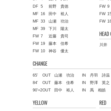
DF
5
前野 貴徳
FW
9
MF
16
田中 裕人
FW
1
MF
33
山瀬 功治
FW
1
MF
39
下川 陽太
HEAD
FW
7
近藤 貴司
FW
19
藤本 佳希
川井
FW
10
神谷 優太
CHANGE
65'
OUT
山瀬 功治
IN
丹羽 詩温
84'
OUT
藤本 佳希
IN
野澤 英之
90'+2
OUT
田中 裕人
IN
禹 相皓
YELLOW
RED