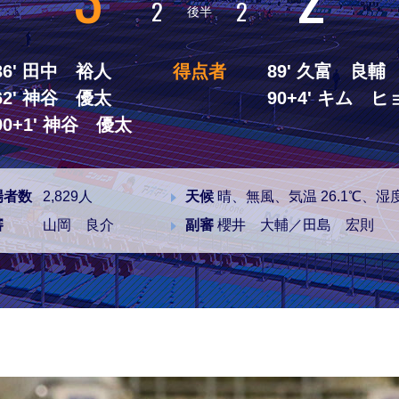
2
2
後半
36' 田中 裕人
得点者
89' 久富 良輔
62' 神谷 優太
90+4' キム ヒ
90+1' 神谷 優太
場者数
2,829人
天候
晴、無風、気温 26.1℃、湿度
審
山岡 良介
副審
櫻井 大輔／田島 宏則