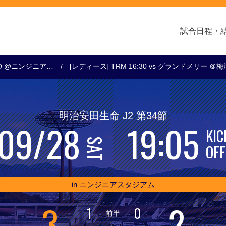
試合日程・
0KO @ニンジニア…
[レディース] TRM 16:30 vs グランドメリー ＠
クラブ・会社情報
レディース
スクール
トップチーム
アカデミー
スポンサー
明治安田生命 J2 第34節
09/28
19:05
KIC
SAT
OFF
in ニンジニアスタジアム
3
2
1
0
前半