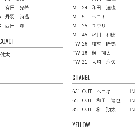
有田 光希
MF
24
和田 達也
5
丹羽 詩温
MF
5
ヘニキ
8
西田 剛
MF
25
ユウリ
MF
45
瀬川 和樹
 COACH
FW
26
枝村 匠馬
FW
16
榊 翔太
 健太
FW
21
大﨑 淳矢
CHANGE
63'
OUT
ヘニキ
IN
65'
OUT
和田 達也
IN
85'
OUT
榊 翔太
IN
YELLOW