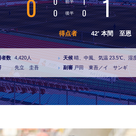
0
1
0
1
前半
0
0
後半
得点者
42' 本間 至恩
場者数
4,420人
天候
晴、中風、気温 23.5℃、湿度
審
先立 圭吾
副審
戸田 東吾／イ サンギ