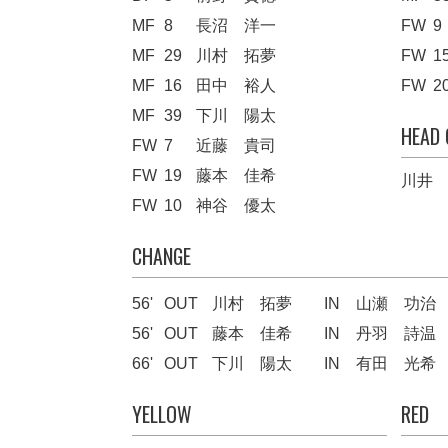
MF
8
長沼 洋一
FW
9
MF
29
川村 拓夢
FW
1
MF
16
田中 裕人
FW
2
MF
39
下川 陽太
HEAD
FW
7
近藤 貴司
FW
19
藤本 佳希
川井
FW
10
神谷 優太
CHANGE
56'
OUT
川村 拓夢
IN
山瀬 功治
56'
OUT
藤本 佳希
IN
丹羽 詩温
66'
OUT
下川 陽太
IN
有田 光希
YELLOW
RED