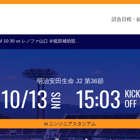
試合日程・
M 10:30 vs レノファ山口 ＠砥部補助競…
クラブ・会社情報
レディース
スクール
トップチーム
アカデミー
スポンサー
明治安田生命 J2 第36節
10/13
15:03
KICK
SUN
OFF
in ニンジニアスタジアム