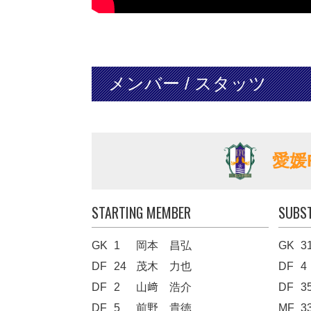
メンバー / スタッツ
愛媛
STARTING MEMBER
SUBS
GK
1
岡本 昌弘
GK
3
DF
24
茂木 力也
DF
4
DF
2
山﨑 浩介
DF
3
DF
5
前野 貴徳
MF
3