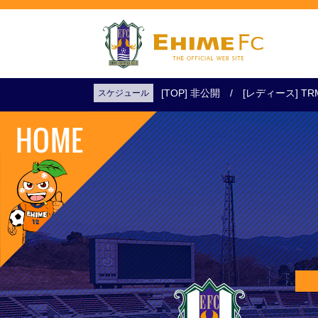
[TOP] 非公開
[レディース] TR
スケジュール
試合日程・結果
アクセス
試合を観戦
チケットを購入