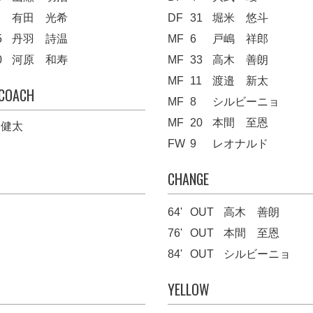
有田 光希
DF
31
堀米 悠斗
5
丹羽 詩温
MF
6
戸嶋 祥郎
0
河原 和寿
MF
33
高木 善朗
MF
11
渡邉 新太
 COACH
MF
8
シルビーニョ
MF
20
本間 至恩
 健太
FW
9
レオナルド
CHANGE
64'
OUT
高木 善朗
76'
OUT
本間 至恩
84'
OUT
シルビーニョ
YELLOW