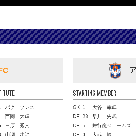
FC
TITUTE
STARTING MEMBER
1
パク ソンス
GK
1
大谷 幸輝
西岡 大輝
DF
28
早川 史哉
5
三原 秀真
DF
5
舞行龍ジェームズ
3
山瀬 功治
DF
4
大武 峻