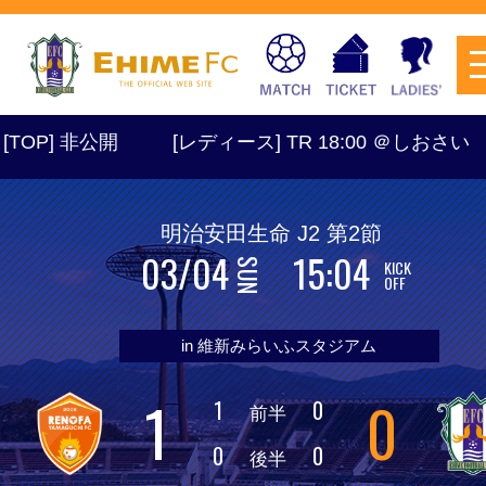
] 非公開
[レディース] TR 18:00 ＠しおさい
明治安田生命 J2 第2節
03/04
15:04
KICK
SUN
チケットを購入
OFF
in 維新みらいふスタジアム
スケジュール
1
0
1
0
前半
試合日程・結果
アクセス
0
0
後半