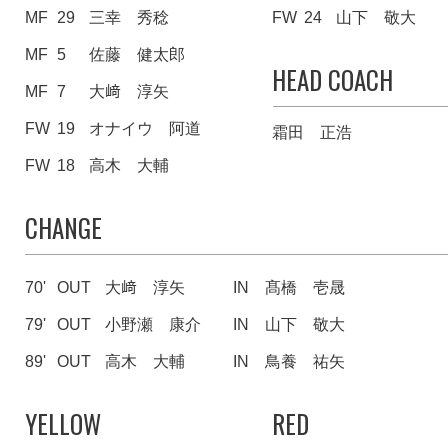
MF
29
三幸 秀稔
FW
24
山下 敬大
MF
5
佐藤 健太郎
HEAD COACH
MF
7
大﨑 淳矢
FW
19
オナイウ 阿道
霜田 正浩
FW
18
高木 大輔
CHANGE
70'
OUT
大﨑 淳矢
IN
髙橋 壱晟
79'
OUT
小野瀬 康介
IN
山下 敬大
89'
OUT
高木 大輔
IN
鳥養 祐矢
YELLOW
RED