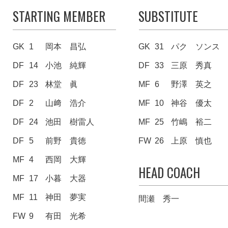
STARTING MEMBER
SUBSTITUTE
GK
1
岡本 昌弘
GK
31
パク ソンス
DF
14
小池 純輝
DF
33
三原 秀真
DF
23
林堂 眞
MF
6
野澤 英之
DF
2
山﨑 浩介
MF
10
神谷 優太
DF
24
池田 樹雷人
MF
25
竹嶋 裕二
DF
5
前野 貴徳
FW
26
上原 慎也
MF
4
西岡 大輝
HEAD COACH
MF
17
小暮 大器
MF
11
神田 夢実
間瀬 秀一
FW
9
有田 光希