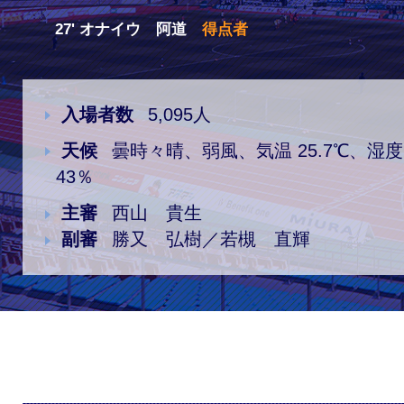
27' オナイウ 阿道
得点者
クラブ・会社情報
レディース
スクール
募集中！
入場者数
5,095人
天候
曇時々晴、弱風、気温 25.7℃、湿度
ファンクラブ
試合を観戦
43％
主審
西山 貴生
トップチーム
アカデミー
副審
勝又 弘樹／若槻 直輝
スポンサー
グッズ
特設ページ