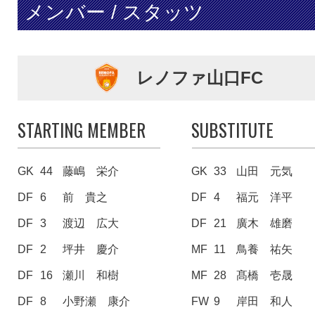
メンバー / スタッツ
レノファ山口FC
STARTING MEMBER
SUBSTITUTE
GK
44
藤嶋 栄介
GK
33
山田 元気
DF
6
前 貴之
DF
4
福元 洋平
DF
3
渡辺 広大
DF
21
廣木 雄磨
DF
2
坪井 慶介
MF
11
鳥養 祐矢
DF
16
瀬川 和樹
MF
28
髙橋 壱晟
DF
8
小野瀬 康介
FW
9
岸田 和人