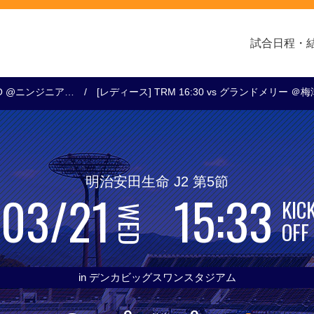
試合日程・
0KO @ニンジニア…
[レディース] TRM 16:30 vs グランドメリー ＠
クラブ・会社情報
レディース
スクール
トップチーム
アカデミー
スポンサー
明治安田生命 J2 第5節
03/21
15:33
KIC
WED
OFF
in デンカビッグスワンスタジアム