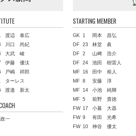
TITUTE
STARTING MEMBER
1
渡辺 泰広
GK
1
岡本 昌弘
4
川口 尚紀
DF
23
林堂 眞
4
大武 峻
DF
2
山﨑 浩介
7
伊藤 優汰
DF
24
池田 樹雷人
6
戸嶋 祥郎
MF
16
田中 裕人
1
ターレス
MF
8
安藤 淳
6
渡邉 新太
MF
14
小池 純輝
MF
5
前野 貴徳
 COACH
FW
17
小暮 大器
FW
9
有田 光希
 政一
FW
10
神谷 優太