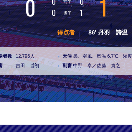
0
1
0
0
前半
0
1
後半
得点者
86' 丹羽 詩温
場者数
12,796人
天候
曇、弱風、気温 6.7℃、湿度
審
吉田 哲朗
副審
中野 卓／佐藤 貴之