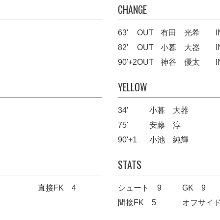
CHANGE
63'
OUT
有田 光希
I
82'
OUT
小暮 大器
I
90'+2
OUT
神谷 優太
I
YELLOW
34'
小暮 大器
75'
安藤 淳
90'+1
小池 純輝
STATS
直接FK 4
シュート 9
GK 9
間接FK 5
オフサイド