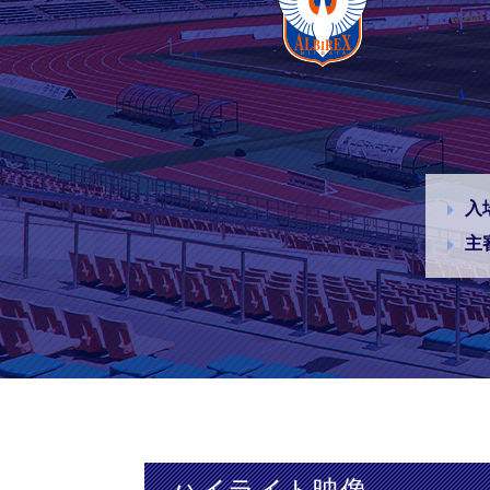
入
主
ハイライト映像