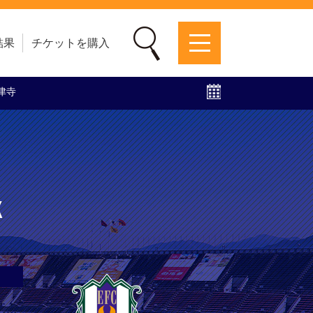
結果
チケットを購入
梅津寺
募集中！
ファンクラブ
グッズ
特設ページ
K