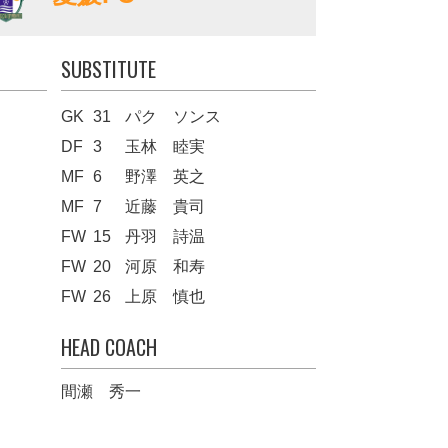
SUBSTITUTE
GK
31
パク ソンス
DF
3
玉林 睦実
MF
6
野澤 英之
MF
7
近藤 貴司
FW
15
丹羽 詩温
FW
20
河原 和寿
FW
26
上原 慎也
HEAD COACH
間瀬 秀一