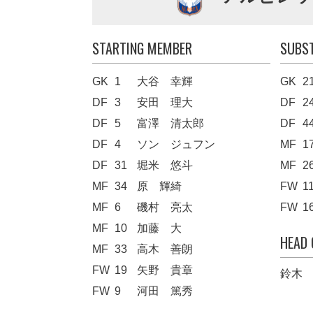
STARTING MEMBER
SUBS
GK
1
大谷 幸輝
GK
2
DF
3
安田 理大
DF
2
DF
5
富澤 清太郎
DF
4
DF
4
ソン ジュフン
MF
1
DF
31
堀米 悠斗
MF
2
MF
34
原 輝綺
FW
1
MF
6
磯村 亮太
FW
1
MF
10
加藤 大
HEAD
MF
33
高木 善朗
FW
19
矢野 貴章
鈴木
FW
9
河田 篤秀