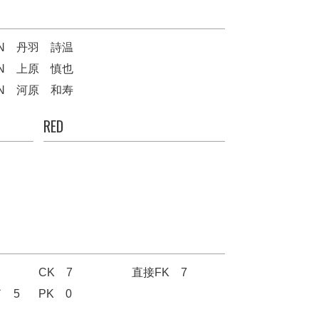
N
丹羽 詩温
N
上原 慎也
N
河原 和寿
RED
CK 7
直接FK 7
 5
PK 0