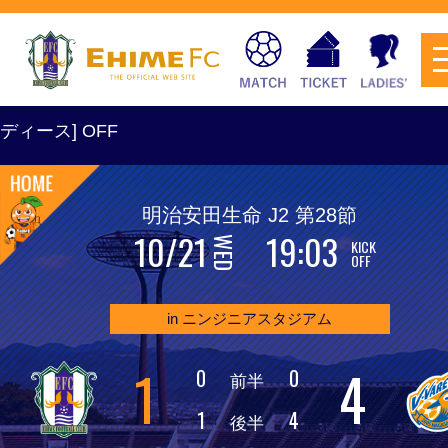
明治安田生命 J2 第28節
10/21
19:03
WED
KICK
チケットを購入
OFF
in ニンジニアスタジアム
スケジュール
1
4
0
0
前半
試合日程・結果
アクセス
1
4
後半