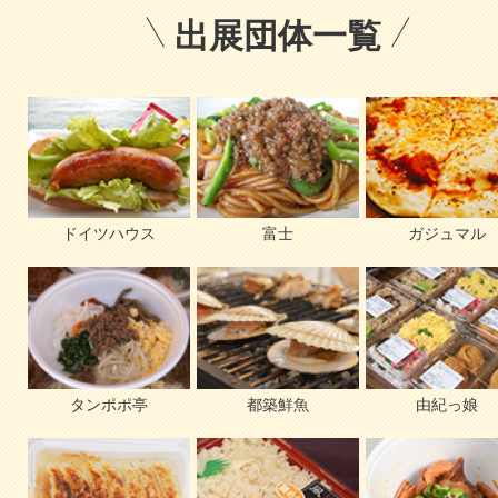
出展団体一覧
ドイツハウス
富士
ガジュマル
タンポポ亭
都築鮮魚
由紀っ娘