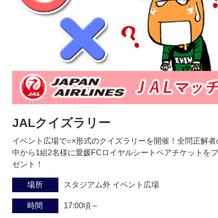
JALクイズラリー
イベント広場で○×形式のクイズラリーを開催！全問正解者
中から1組2名様に愛媛FCロイヤルシートペアチケットを
ゼント！
場所
スタジアム外 イベント広場
時間
17:00頃～