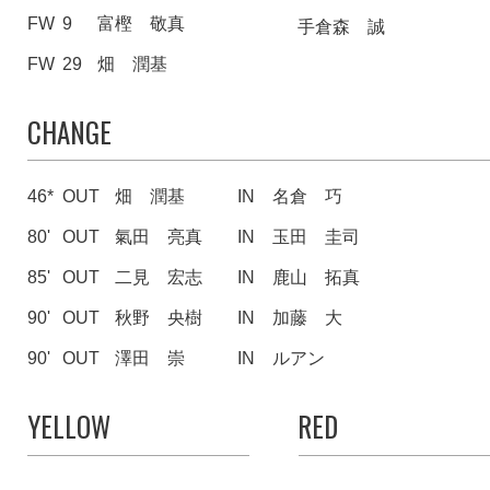
FW
9
富樫 敬真
手倉森 誠
FW
29
畑 潤基
CHANGE
46*
OUT
畑 潤基
IN
名倉 巧
80'
OUT
氣田 亮真
IN
玉田 圭司
85'
OUT
二見 宏志
IN
鹿山 拓真
90'
OUT
秋野 央樹
IN
加藤 大
90'
OUT
澤田 崇
IN
ルアン
YELLOW
RED