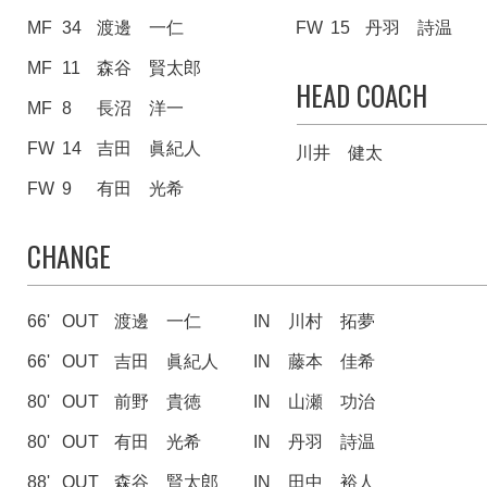
MF
34
渡邊 一仁
FW
15
丹羽 詩温
MF
11
森谷 賢太郎
HEAD COACH
MF
8
長沼 洋一
FW
14
吉田 眞紀人
川井 健太
FW
9
有田 光希
CHANGE
66'
OUT
渡邊 一仁
IN
川村 拓夢
66'
OUT
吉田 眞紀人
IN
藤本 佳希
80'
OUT
前野 貴徳
IN
山瀬 功治
80'
OUT
有田 光希
IN
丹羽 詩温
88'
OUT
森谷 賢太郎
IN
田中 裕人