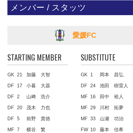
メンバー / スタッツ
愛媛FC
STARTING MEMBER
SUBSTITUTE
GK
21
加藤 大智
GK
1
岡本 昌弘
DF
17
小暮 大器
DF
24
池田 樹雷人
DF
2
山﨑 浩介
MF
16
田中 裕人
DF
20
茂木 力也
MF
29
川村 拓夢
DF
5
前野 貴徳
MF
33
山瀬 功治
MF
7
横谷 繁
FW
10
藤本 佳希