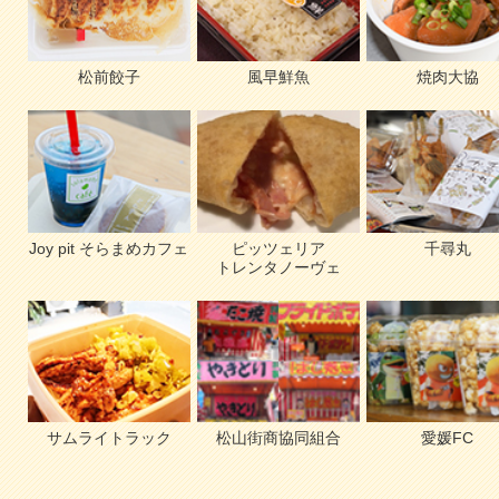
松前餃子
風早鮮魚
焼肉大協
Joy pit そらまめカフェ
ピッツェリア
千尋丸
トレンタノーヴェ
サムライトラック
松山街商協同組合
愛媛FC