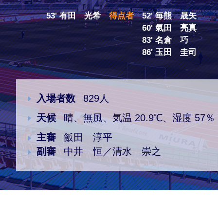
53' 有田 光希
得点者
52' 毎熊 晟矢
クラブ・会社情報
レディース
60' 氣田 亮真
83' 名倉 巧
86' 玉田 圭司
スクール
募集中！
ファンクラブ
試合を観戦
入場者数
829人
天候
晴、無風、気温 20.9℃、湿度 57％
トップチーム
アカデミー
主審
飯田 淳平
副審
中井 恒／清水 崇之
スポンサー
グッズ
特設ページ