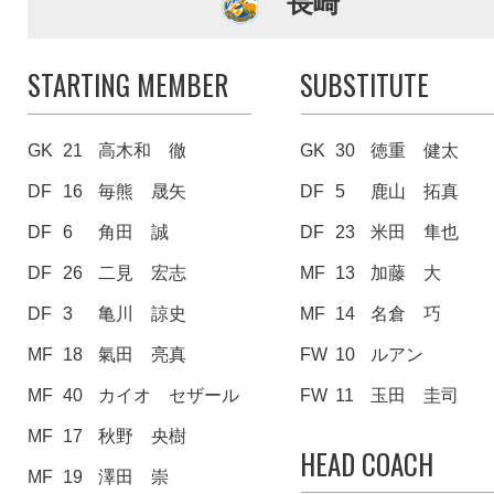
長崎
STARTING MEMBER
SUBSTITUTE
GK
21
高木和 徹
GK
30
徳重 健太
DF
16
毎熊 晟矢
DF
5
鹿山 拓真
DF
6
角田 誠
DF
23
米田 隼也
DF
26
二見 宏志
MF
13
加藤 大
DF
3
亀川 諒史
MF
14
名倉 巧
MF
18
氣田 亮真
FW
10
ルアン
MF
40
カイオ セザール
FW
11
玉田 圭司
MF
17
秋野 央樹
HEAD COACH
MF
19
澤田 崇