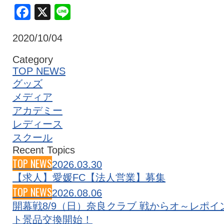
Facebook
X
Line
クラブ・会社情報
レディース
2020/10/04
スクール
募集中！
Category
TOP NEWS
グッズ
ファンクラブ
試合を観戦
メディア
アカデミー
レディース
トップチーム
アカデミー
スクール
Recent Topics
TOP NEWS
2026.03.30
スポンサー
グッズ
【求人】愛媛FC【法人営業】募集
TOP NEWS
2026.08.06
開幕戦8/9（日）奈良クラブ 戦からオ～レポイ
特設ページ
ト景品交換開始！