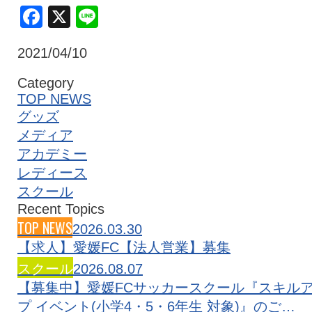
Facebook
X
Line
クラブ・会社情報
レディース
2021/04/10
スクール
募集中！
Category
TOP NEWS
グッズ
ファンクラブ
試合を観戦
メディア
アカデミー
レディース
トップチーム
アカデミー
スクール
Recent Topics
TOP NEWS
2026.03.30
スポンサー
グッズ
【求人】愛媛FC【法人営業】募集
スクール
2026.08.07
【募集中】愛媛FCサッカースクール『スキル
特設ページ
プ イベント(小学4・5・6年生 対象)』のご…