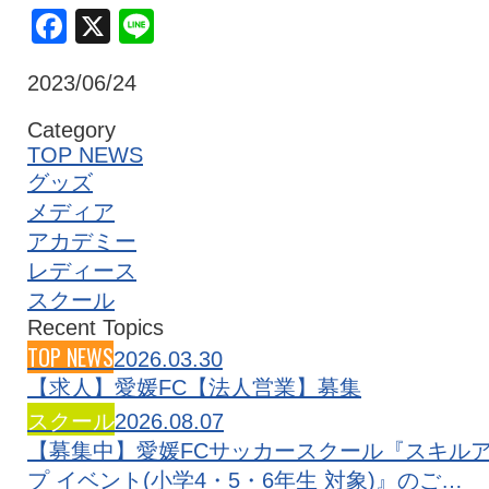
Facebook
X
Line
クラブ・会社情報
レディース
2023/06/24
スクール
募集中！
Category
TOP NEWS
グッズ
ファンクラブ
試合を観戦
メディア
アカデミー
レディース
トップチーム
アカデミー
スクール
Recent Topics
TOP NEWS
2026.03.30
スポンサー
グッズ
【求人】愛媛FC【法人営業】募集
スクール
2026.08.07
【募集中】愛媛FCサッカースクール『スキル
特設ページ
プ イベント(小学4・5・6年生 対象)』のご…