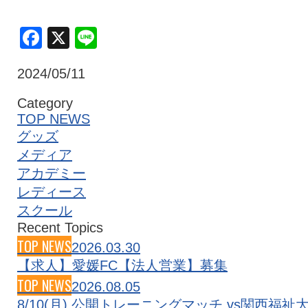
クラブ・会社情報
レディース
Facebook
X
Line
2024/05/11
スクール
募集中！
Category
TOP NEWS
ファンクラブ
試合を観戦
グッズ
メディア
アカデミー
トップチーム
アカデミー
レディース
スクール
Recent Topics
スポンサー
グッズ
TOP NEWS
2026.03.30
【求人】愛媛FC【法人営業】募集
TOP NEWS
特設ページ
2026.08.05
8/10(月) 公開トレーニングマッチ vs関西福祉