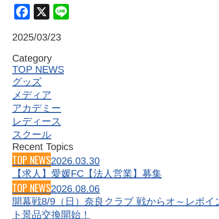
Facebook
X
Line
クラブ・会社情報
レディース
2025/03/23
スクール
募集中！
Category
TOP NEWS
グッズ
ファンクラブ
試合を観戦
メディア
アカデミー
レディース
トップチーム
アカデミー
スクール
Recent Topics
TOP NEWS
2026.03.30
スポンサー
グッズ
【求人】愛媛FC【法人営業】募集
TOP NEWS
2026.08.06
開幕戦8/9（日）奈良クラブ 戦からオ～レポイ
特設ページ
ト景品交換開始！