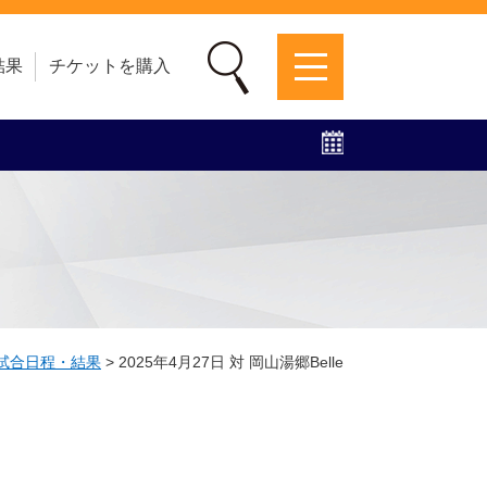
結果
チケットを購入
募集中！
ファンクラブ
グッズ
特設ページ
L試合日程・結果
>
2025年4月27日 対 岡山湯郷Belle