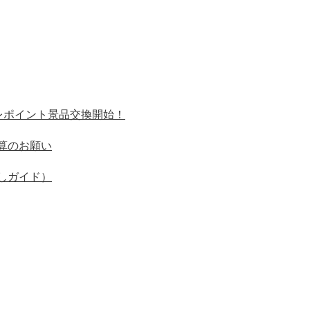
～レポイント景品交換開始！
算のお願い
しガイド）