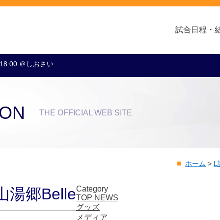
試合日程・
 18:00 ＠しおさい
クラブ・会社情報
レディース
スクール
トップチーム
アカデミー
スポンサー
ION
THE OFFICIAL WEB SITE
ホーム
>
Category
山湯郷Belle
TOP NEWS
グッズ
メディア