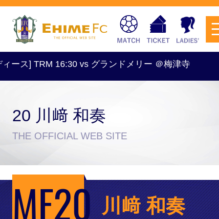
 TRM 16:30 vs グランドメリー ＠梅津寺
20 川﨑 和奏
チケットを購入
THE OFFICIAL WEB SITE
スケジュール
MF20
試合日程・結果
アクセス
川﨑 和奏