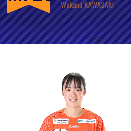
Wakana KAWASAKI
クラブ・会社情報
レディース
スクール
募集中！
ファンクラブ
試合を観戦
トップチーム
アカデミー
スポンサー
グッズ
特設ページ