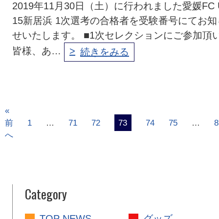
2019年11月30日（土）に行われました愛媛FC 
15新居浜 1次選考の合格者を受験番号にてお知
せいたします。 ■1次セレクションにご参加頂
皆様、あ…
続きをみる
«
前
1
…
71
72
73
74
75
…
8
へ
Category
TOP NEWS
グッズ