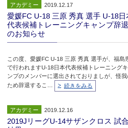
アカデミー
2019.12.17
クラブ・会社情報
レディース
愛媛FC U-18 三原 秀真 選手 U-18
代表候補トレーニングキャンプ辞
スクール
募集中！
のお知らせ
ファンクラブ
試合を観戦
この度、愛媛FC U-18 三原 秀真 選手が、福島
で行われますU-18日本代表候補トレーニング
トップチーム
アカデミー
ンプのメンバーに選出されておりましが、怪我
ため辞退するこ…
続きをみる
スポンサー
グッズ
アカデミー
2019.12.16
特設ページ
2019JリーグU-14サザンクロス 試