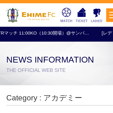
Rマッチ 11:00KO（10:30開場）@サンパ…
[レディース
NEWS INFORMATION
チケットを購入
THE OFFICIAL WEB SITE
スケジュール
Category : アカデミー
試合日程・結果
アクセス