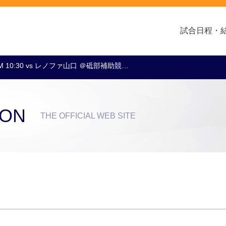
試合日程・
M 10:30 vs レノファ山口 ＠砥部補助競…
クラブ・会社情報
レディース
スクール
トップチーム
アカデミー
スポンサー
ION
THE OFFICIAL WEB SITE