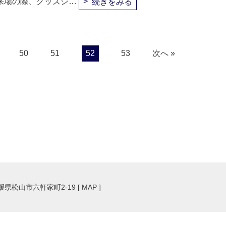
来場の際、グッズシ…
続きをみる
50
51
52
53
次へ »
愛媛県松山市六軒家町2-19 [
MAP
]