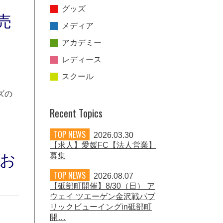
グッズ
売
メディア
アカデミー
レディース
スクール
ズの
Recent Topics
TOP NEWS
2026.03.30
【求人】愛媛FC【法人営業】
募集
品お
TOP NEWS
2026.08.07
【砥部町開催】8/30（日） ア
ウェイ ツエーゲン金沢戦パブ
リックビューイングin砥部町
開…