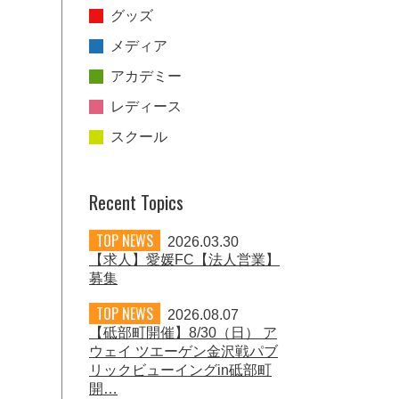
グッズ
メディア
アカデミー
レディース
スクール
Recent Topics
TOP NEWS
2026.03.30
【求人】愛媛FC【法人営業】
募集
TOP NEWS
2026.08.07
【砥部町開催】8/30（日） ア
ウェイ ツエーゲン金沢戦パブ
リックビューイングin砥部町
開…