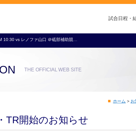
試合日程・
M 10:30 vs レノファ山口 ＠砥部補助競…
クラブ・会社情報
レディース
スクール
トップチーム
アカデミー
スポンサー
ION
THE OFFICIAL WEB SITE
ホーム
>
お
・TR開始のお知らせ