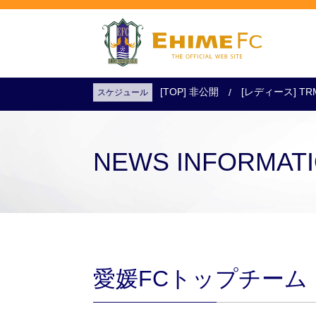
[TOP] 非公開
[レディース] TR
スケジュール
試合日程・結果
アクセス
試合を観戦
チケットを購入
NEWS INFORMAT
愛媛FCトップチーム