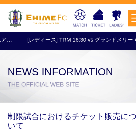
ィース] TRM 16:30 vs グランドメリー ＠梅津寺
NEWS INFORMATION
チケットを購入
THE OFFICIAL WEB SITE
スケジュール
制限試合におけるチケット販売に
試合日程・結果
アクセス
いて