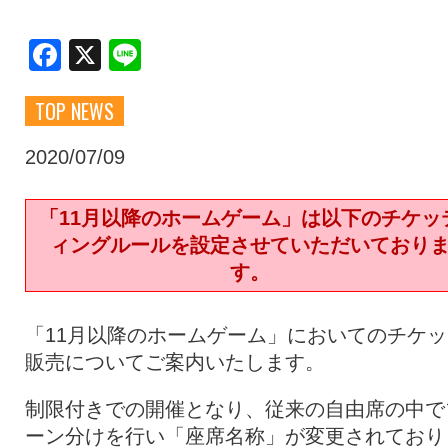
クラブ・会社情報
レディース
Facebook
X
Line
TOP NEWS
スクール
募集中！
2020/07/09
ファンクラブ
試合を観戦
「11月以降のホームゲーム」は以下のチケッ
ィングルールを設定させていただいており
トップチーム
アカデミー
す。
「11月以降のホームゲーム」においてのチケッ
スポンサー
グッズ
販売についてご案内いたします。
制限付きでの開催となり、従来の自由席の中で
特設ページ
ーン分けを行い「座席名称」が変更されており