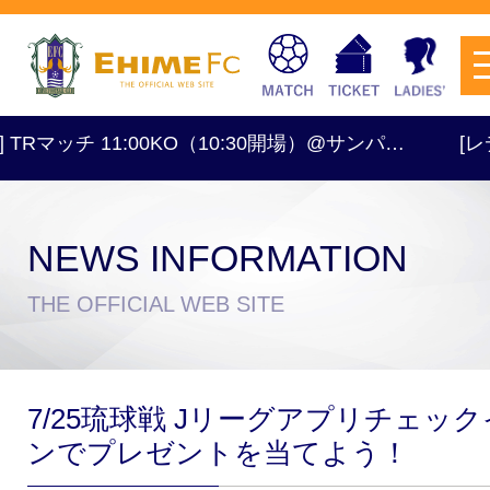
Rマッチ 11:00KO（10:30開場）@サンパ…
[レディース
NEWS INFORMATION
チケットを購入
THE OFFICIAL WEB SITE
スケジュール
7/25琉球戦 Jリーグアプリチェック
試合日程・結果
アクセス
ンでプレゼントを当てよう！