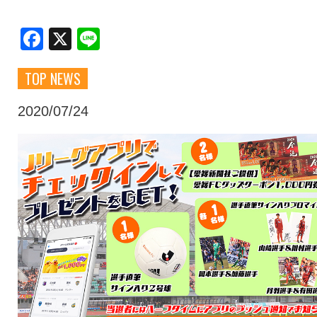
クラブ・会社情報
レディース
Facebook
X
Line
TOP NEWS
スクール
募集中！
2020/07/24
ファンクラブ
試合を観戦
トップチーム
アカデミー
スポンサー
グッズ
特設ページ