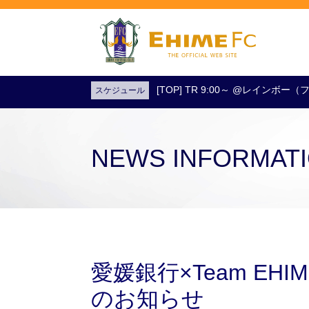
[TOP] TR 9:00～ @レインボ
スケジュール
試合日程・結果
アクセス
試合を観戦
チケットを購入
NEWS INFORMAT
愛媛銀行×Team E
のお知らせ