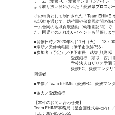
チーム（愛媛FC・愛媛マンダリンパイレー
より取り扱い開始された「愛媛県プロスポ
その特典として制作された「Team EHIM
献活動を通じて、幼稚園や保育園訪問の際に
ーム合同の地域貢献活動（幼稚園訪問）で
た、園児とのふれあいイベントも開催しま
■開催日時／2020年8月11日（火） 13：0
■場所／天使幼稚園（伊予市米湊756）
■参加者（予定）／伊予市長 武智 邦典 様
愛媛銀行 頭取 西川 義教
学校法人ロザリオ学園 天使幼稚園
愛媛FC、愛媛マンダリンパイレー
関係者
■主催／Team EHIME（愛媛FC、愛媛
■協力／愛媛銀行
【本件のお問い合わせ先】
Team EHIME事務局（星企画株式会社内
TEL：089-956-3555