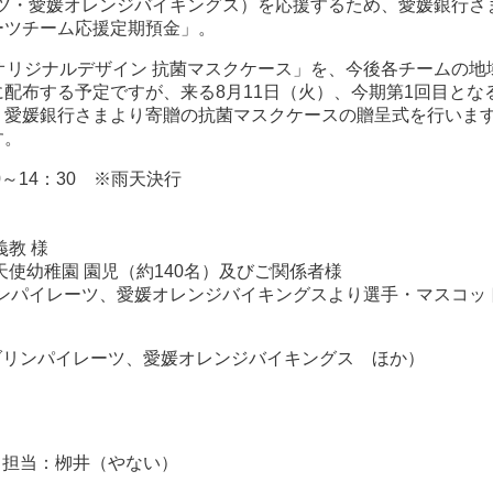
ツ・愛媛オレンジバイキングス）を応援するため、愛媛銀行さ
ーツチーム応援定期預金」。
E オリジナルデザイン 抗菌マスクケース」を、今後各チームの地
配布する予定ですが、来る8月11日（火）、今期第1回目とな
、愛媛銀行さまより寄贈の抗菌マスクケースの贈呈式を行いま
す。
0～14：30 ※雨天決行
 様
 園児（約140名）及びご関係者様
ツ、愛媛オレンジバイキングスより選手・マスコッ
マンダリンパイレーツ、愛媛オレンジバイキングス ほか）
）／担当：栁井（やない）