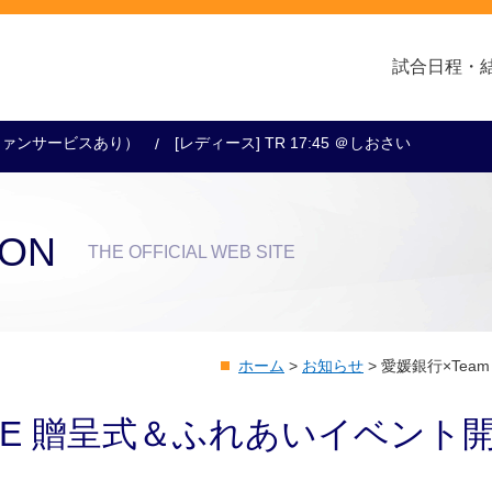
試合日程・
ー（ファンサービスあり）
[レディース] TR 17:45 ＠しおさい
クラブ・会社情報
レディース
スクール
トップチーム
アカデミー
スポンサー
ION
THE OFFICIAL WEB SITE
ホーム
>
お知らせ
>
愛媛銀行×Tea
HIME 贈呈式＆ふれあいイベント