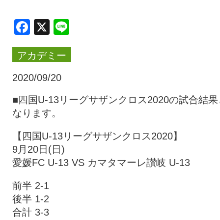
クラブ・会社情報
レディース
Facebook
X
Line
アカデミー
スクール
募集中！
2020/09/20
ファンクラブ
試合を観戦
■四国U-13リーグサザンクロス2020の試合結果
なります。
トップチーム
アカデミー
【四国U-13リーグサザンクロス2020】
9月20日(日)
愛媛FC U-13 VS カマタマーレ讃岐 U-13
スポンサー
グッズ
前半 2-1
後半 1-2
特設ページ
合計 3-3