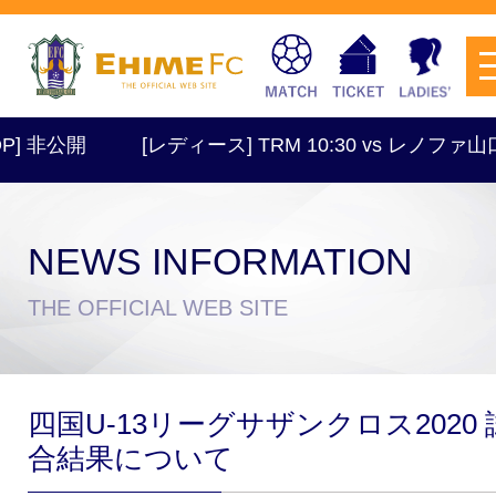
] 非公開
[レディース] TRM 10:30 vs レノファ山
NEWS INFORMATION
チケットを購入
THE OFFICIAL WEB SITE
スケジュール
四国U-13リーグサザンクロス2020 
試合日程・結果
アクセス
合結果について