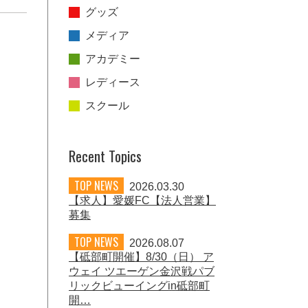
グッズ
メディア
アカデミー
レディース
スクール
Recent Topics
TOP NEWS
2026.03.30
【求人】愛媛FC【法人営業】
募集
TOP NEWS
2026.08.07
【砥部町開催】8/30（日） ア
ウェイ ツエーゲン金沢戦パブ
リックビューイングin砥部町
開…