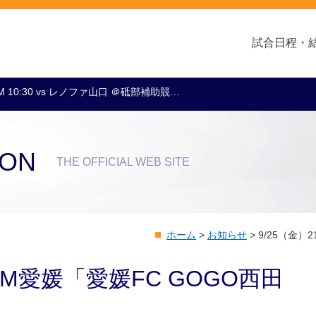
試合日程・
M 10:30 vs レノファ山口 ＠砥部補助競…
クラブ・会社情報
レディース
スクール
トップチーム
アカデミー
スポンサー
ION
THE OFFICIAL WEB SITE
ホーム
>
お知らせ
>
9/25（金）
～FM愛媛「愛媛FC GOGO西田