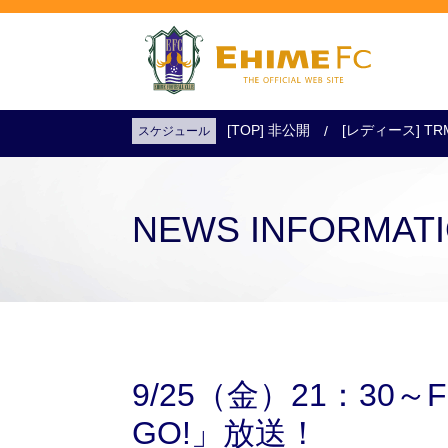
[TOP] 非公開
[レディース] TR
スケジュール
試合日程・結果
アクセス
試合を観戦
チケットを購入
NEWS INFORMAT
9/25（金）21：30
GO!」放送！