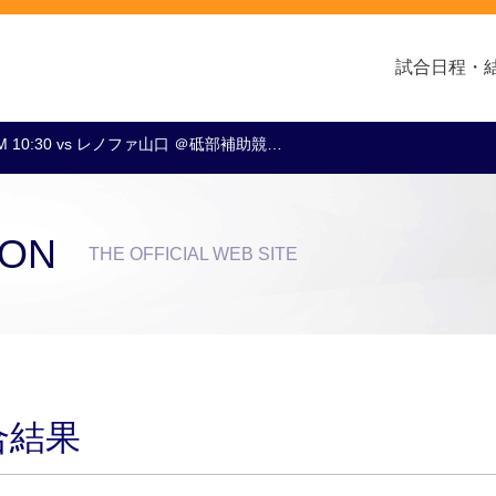
試合日程・
M 10:30 vs レノファ山口 ＠砥部補助競…
クラブ・会社情報
レディース
スクール
トップチーム
アカデミー
スポンサー
ION
THE OFFICIAL WEB SITE
試合結果