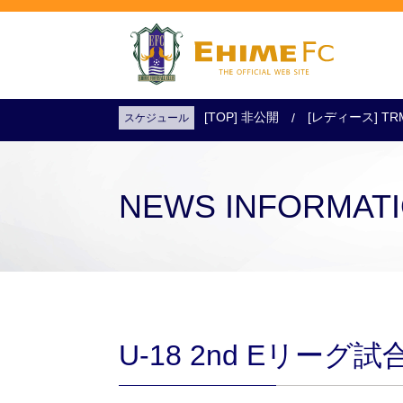
[TOP] 非公開
[レディース] TR
スケジュール
試合日程・結果
アクセス
試合を観戦
チケットを購入
NEWS INFORMAT
U-18 2nd Eリーグ