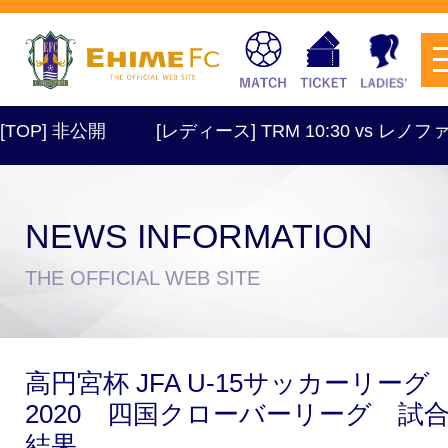
OP] 非公開
[レディース] TRM 10:30 vs レノフ
NEWS INFORMATION
チケットを購入
THE OFFICIAL WEB SITE
スケジュール
高円宮杯 JFA U-15サッカーリーグ
試合日程・結果
アクセス
2020 四国クローバーリーグ 試
結果