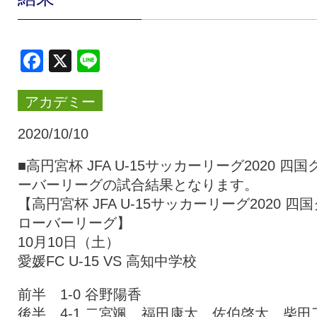
クラブ・会社情報
レディース
Facebook
X
Line
スクール
募集中！
アカデミー
ファンクラブ
試合を観戦
2020/10/10
■高円宮杯 JFA U-15サッカーリーグ2020 四国
ーバーリーグの試合結果となります。
トップチーム
アカデミー
【高円宮杯 JFA U-15サッカーリーグ2020 四国
ローバーリーグ】
スポンサー
グッズ
10月10日（土）
愛媛FC U-15 VS 高知中学校
特設ページ
前半 1-0 谷野陽香
後半 4-1 二宮颯、福田康太、佐伯啓太、柴田