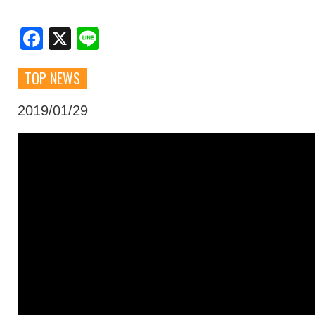
クラブ・会社情報
レディース
Facebook
X
Line
TOP NEWS
スクール
募集中！
2019/01/29
ファンクラブ
試合を観戦
トップチーム
アカデミー
スポンサー
グッズ
特設ページ