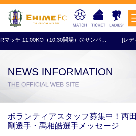
Rマッチ 11:00KO（10:30開場）@サンパ…
[レディー
NEWS INFORMATION
チケットを購入
THE OFFICIAL WEB SITE
スケジュール
ボランティアスタッフ募集中！西
試合日程・結果
アクセス
剛選手・禹相皓選手メッセージ