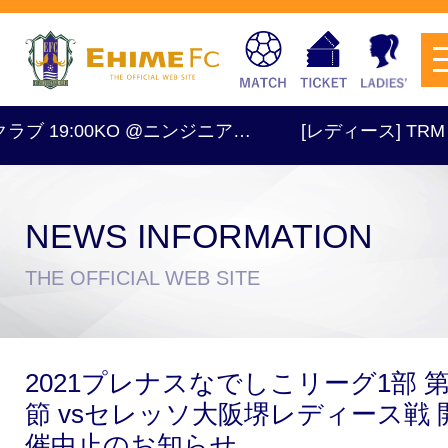
ブ 19:00KO @ニンジニア…
[レディース] TRM 16
NEWS INFORMATION
チケットを購入
THE OFFICIAL WEB SITE
スケジュール
2021プレナスなでしこリーグ1部 第
試合日程・結果
アクセス
節 vsセレッソ大阪堺レディース戦 
催中止のお知らせ