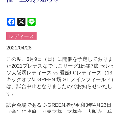
クラブ・会社情報
レディース
Facebook
X
Line
スクール
募集中！
レディース
ファンクラブ
試合を観戦
2021/04/28
この度、5月9日（日）に開催を予定しておりま
た2021プレナスなでしこリーグ1部第7節 セレ
トップチーム
アカデミー
ソ大阪堺レディース vs 愛媛FCレディース（13:
キックオフ/J-GREEN 堺 S1 メインフィールド
スポンサー
グッズ
は、試合中止となりましたのでお知らせいたし
す。
特設ページ
試合会場である J-GREEN堺が令和3年4月23日
（金）に政府より東京都、京都府、大阪府、兵