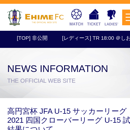
[TOP] 非公開
[レディース] TR 18:00 ＠しお
NEWS INFORMATION
チケットを購入
THE OFFICIAL WEB SITE
スケジュール
高円宮杯 JFA U-15 サッカーリーグ
試合日程・結果
アクセス
2021 四国クローバーリーグ U-15 
結果について