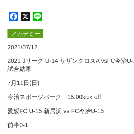
クラブ・会社情報
レディース
Facebook
X
Line
アカデミー
スクール
募集中！
2021/07/12
ファンクラブ
試合を観戦
2021 Jリーグ U-14 サザンクロスA vsFC今治U-
試合結果
トップチーム
アカデミー
7月11日(日)
今治スポーツパーク 15:00kick off
スポンサー
グッズ
愛媛FC U-15 新居浜 vs FC今治U-15
特設ページ
前半0-1