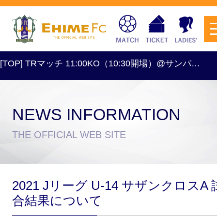
OP] TRマッチ 11:00KO（10:30開場）@サンパ…
[
NEWS INFORMATION
チケットを購入
THE OFFICIAL WEB SITE
スケジュール
2021 Jリーグ U-14 サザンクロスA 
試合日程・結果
アクセス
合結果について