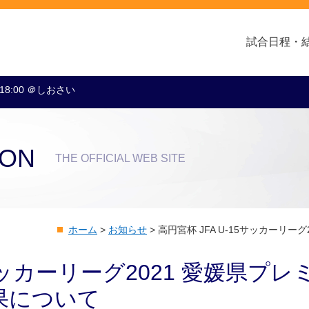
試合日程・
 18:00 ＠しおさい
クラブ・会社情報
レディース
スクール
トップチーム
アカデミー
スポンサー
ION
THE OFFICIAL WEB SITE
ホーム
>
お知らせ
>
高円宮杯 JFA U-15サッカーリー
5サッカーリーグ2021 愛媛県プレ
結果について