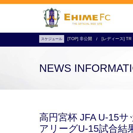
[TOP] 非公開
[レディース] TR
スケジュール
試合日程・結果
アクセス
試合を観戦
チケットを購入
NEWS INFORMAT
高円宮杯 JFA U-1
アリーグU-15試合