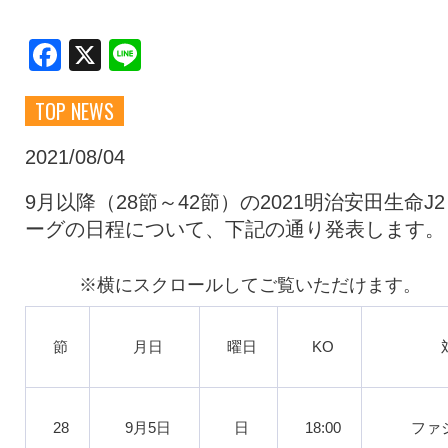
クラブ・会社情報
レディース
Facebook
X
Line
TOP NEWS
スクール
募集中！
2021/08/04
ファンクラブ
試合を観戦
9月以降（28節～42節）の2021明治安田生命J
ーグの日程について、下記の通り発表します。
トップチーム
アカデミー
スポンサー
グッズ
節
月日
曜日
KO
特設ページ
28
9月5日
日
18:00
ファ