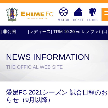
非公開
[レディース] TRM 10:30 vs レノファ山口
NEWS INFORMATION
チケットを購入
THE OFFICIAL WEB SITE
スケジュール
愛媛FC 2021シーズン 試合日程の
試合日程・結果
アクセス
らせ（9月以降）