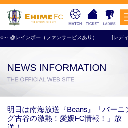
9:00～ @レインボー（ファンサービスあり）
[レディース]
NEWS INFORMATION
チケットを購入
THE OFFICIAL WEB SITE
スケジュール
明日は南海放送『Beans』「バーニ
試合日程・結果
アクセス
グ古谷の激熱！愛媛FC情報！」放
送！