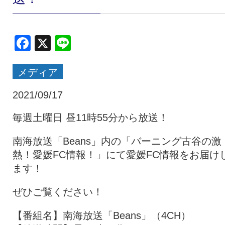
クラブ・会社情報
レディース
Facebook
X
Line
スクール
募集中！
メディア
ファンクラブ
試合を観戦
2021/09/17
毎週土曜日 昼11時55分から放送！
トップチーム
アカデミー
南海放送「Beans」内の「バーニング古谷の激
熱！愛媛FC情報！」にて愛媛FC情報をお届け
ます！
スポンサー
グッズ
ぜひご覧ください！
特設ページ
【番組名】南海放送「Beans」（4CH）