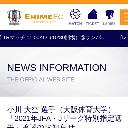
Rマッチ 11:00KO（10:30開場）@サンパ…
[レディー
NEWS INFORMATION
チケットを購入
THE OFFICIAL WEB SITE
スケジュール
小川 大空 選手（大阪体育大学）
試合日程・結果
アクセス
「2021年JFA・Jリーグ特別指定選
手」承認のお知らせ