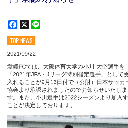
クラブ・会社情報
レディース
Facebook
X
Line
スクール
募集中！
TOP NEWS
ファンクラブ
試合を観戦
2021/09/22
愛媛FCでは、大阪体育大学の小川 大空選手を
「2021年JFA・Jリーグ特別指定選手」として
トップチーム
アカデミー
入れることが9月16日付で（公財）日本サッカ
協会より承認されましたのでお知らせいたしま
スポンサー
グッズ
す。また、小川選手は2022シーズンより加入
ことが決定しております。
特設ページ