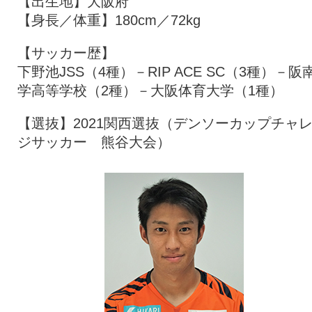
【出生地】大阪府
【身長／体重】180cm／72kg
【サッカー歴】
下野池JSS（4種）－RIP ACE SC（3種）－阪
学高等学校（2種）－大阪体育大学（1種）
【選抜】2021関西選抜（デンソーカップチャ
ジサッカー 熊谷大会）