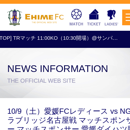
P] TRマッチ 11:00KO（10:30開場）@サンパ…
[レ
NEWS INFORMATION
チケットを購入
THE OFFICIAL WEB SITE
スケジュール
10/9（土）愛媛FCレディース vs N
試合日程・結果
アクセス
ラブリッジ名古屋戦 マッチスポン
ー マッチスポンサー 愛媛ダイハツ