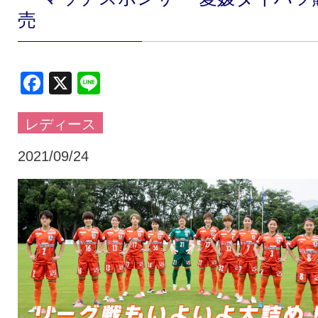
売
クラブ・会社情報
レディース
Facebook
X
Line
スクール
募集中！
レディース
ファンクラブ
試合を観戦
2021/09/24
トップチーム
アカデミー
スポンサー
グッズ
特設ページ