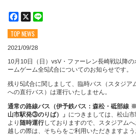
クラブ・会社情報
レディース
Facebook
X
Line
TOP NEWS
スクール
募集中！
2021/09/28
ファンクラブ
試合を観戦
10月10日（日）vsV・ファーレン長崎戦以降の
ームゲーム全5試合についてのお知らせです。
トップチーム
アカデミー
残り5試合に関しまして、臨時バス（スタジア
への直行バス）は運行いたしません。
スポンサー
グッズ
通常の路線バス（伊予鉄バス：森松・砥部線 
山市駅発③のりば）」
につきましては、松山市
より
随時運行
しておりますので、スタジアムへ
特設ページ
越しの際は、そちらをご利用いただきますよう