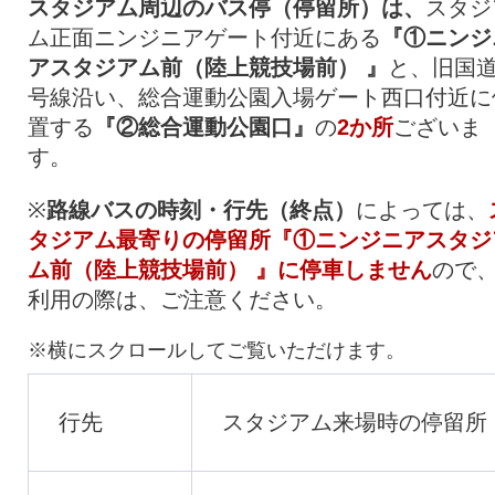
スタジアム周辺のバス停（停留所）は、
スタジ
ム正面ニンジニアゲート付近にある
『①ニンジ
アスタジアム前（陸上競技場前） 』
と、旧国道
号線沿い、総合運動公園入場ゲート西口付近に
置する
『②総合運動公園口』
の
2か所
ございま
す。
※
路線バスの時刻・行先（終点）
によっては、
タジアム最寄りの停留所『①ニンジニアスタジ
ム前（陸上競技場前） 』に停車しません
ので
利用の際は、ご注意ください。
行先
スタジアム来場時の停留所