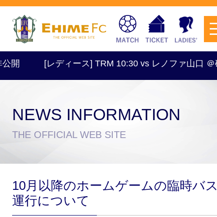
[レディース] TRM 10:30 vs レノファ山口 ＠砥
NEWS INFORMATION
チケットを購入
THE OFFICIAL WEB SITE
スケジュール
10月以降のホームゲームの臨時バ
試合日程・結果
アクセス
運行について