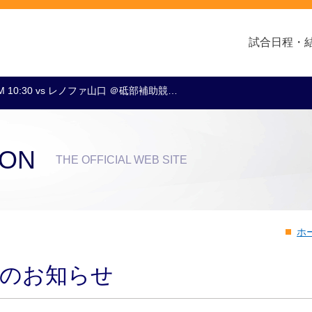
試合日程・
M 10:30 vs レノファ山口 ＠砥部補助競…
クラブ・会社情報
レディース
スクール
トップチーム
アカデミー
スポンサー
ION
THE OFFICIAL WEB SITE
ホ
了のお知らせ