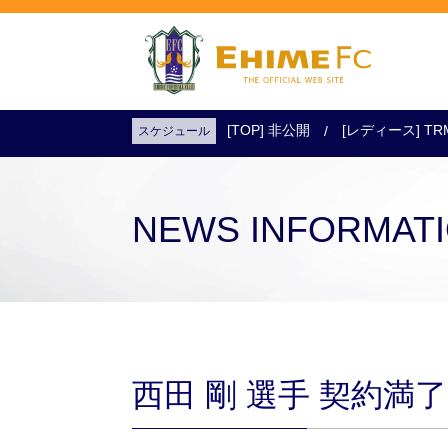
[TOP] 非公開
[レディース] TR
スケジュール
試合日程・結果
アクセス
試合を観戦
チケットを購入
NEWS INFORMAT
西田 剛 選手 契約満