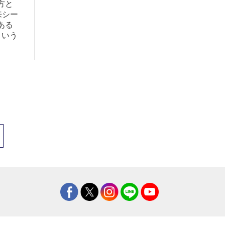
方と
来シー
ある
という