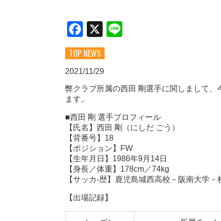
Facebook
X
Line
TOP NEWS
2021/11/29
弊クラブ所属の西田 剛選手に関しまして、
ます。
■西田 剛 選手プロフィール
【氏名】西田 剛（にしだ ごう）
【背番号】18
【ポジション】FW
【生年月日】1986年9月14日
【身長／体重】178cm／74kg
【サッカ-歴】鹿児島城西高校－阪南大学－
【出場記録】