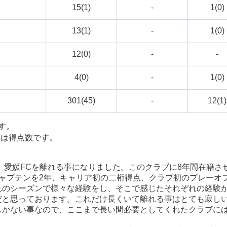
）
15(1)
-
1(0)
）
13(1)
-
1(0)
）
12(0)
-
-
）
4(0)
-
1(0)
301(45)
-
12(1)
ます。
字は得点数です。
り、愛媛FCを離れる事になりました。このクラブに8年間在籍さ
ャプテンを2年、キャリア初の二桁得点、クラブ初のプレーオ
れのシーズンで様々な経験をし、そこで感じたそれぞれの経験
だと思っております。これだけ長くいて離れる事はとても寂し
しかない事なので、ここまで長い間必要としてくれたクラブに