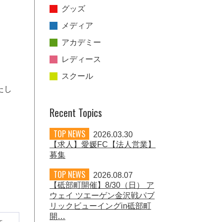
グッズ
メディア
アカデミー
レディース
スクール
たし
Recent Topics
TOP NEWS
2026.03.30
【求人】愛媛FC【法人営業】
募集
TOP NEWS
2026.08.07
【砥部町開催】8/30（日） ア
ウェイ ツエーゲン金沢戦パブ
リックビューイングin砥部町
開…