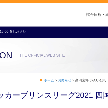
試合日程・
 18:00 ＠しおさい
クラブ・会社情報
レディース
スクール
トップチーム
アカデミー
スポンサー
ION
THE OFFICIAL WEB SITE
ホーム
>
お知らせ
>
高円宮杯 JFA U-1
8サッカープリンスリーグ2021 四