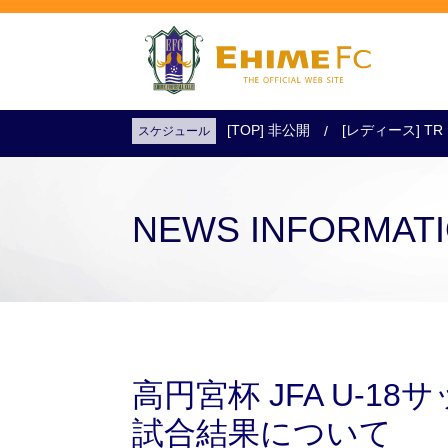
[TOP] 非公開
[レディース] TR
スケジュール
試合日程・結果
アクセス
試合を観戦
チケットを購入
NEWS INFORMAT
高円宮杯 JFA U-1
試合結果について