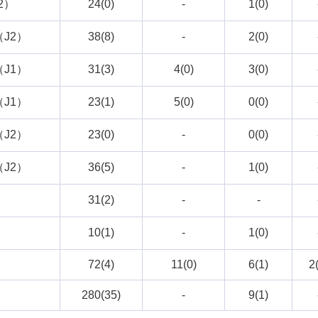
2）
24(0)
-
1(0)
J2）
38(8)
-
2(0)
J1）
31(3)
4(0)
3(0)
J1）
23(1)
5(0)
0(0)
J2）
23(0)
-
0(0)
J2）
36(5)
-
1(0)
31(2)
-
-
10(1)
-
1(0)
72(4)
11(0)
6(1)
2
280(35)
-
9(1)