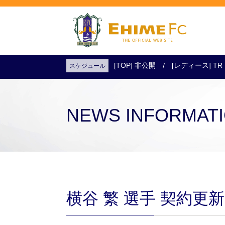
[TOP] 非公開
[レディース] TR
スケジュール
試合日程・結果
アクセス
試合を観戦
チケットを購入
NEWS INFORMAT
横谷 繁 選手 契約更