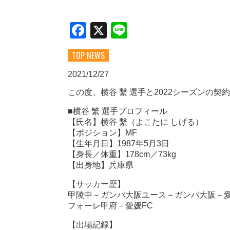
Facebook
X
Line
TOP NEWS
2021/12/27
この度、横谷 繫 選手と2022シーズンの
■横谷 繁 選手プロフィール
【氏名】横谷 繫（よこたに しげる）
【ポジション】MF
【生年月日】1987年5月3日
【身長／体重】178cm／73kg
【出身地】兵庫県
【サッカー歴】
甲陵中－ガンバ大阪ユース－ガンバ大阪－愛
フォーレ甲府－愛媛FC
【出場記録】