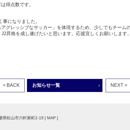
字は得点数です。
く事になりました。
るアグレッシブなサッカー」を体現するため、少しでもチーム
、J2昇格を成し遂げたいと思います。応援宜しくお願いします
< BACK
お知らせ一覧
NEXT >
愛媛県松山市六軒家町2-19 [
MAP
]