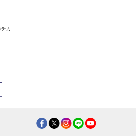
のチカ
。