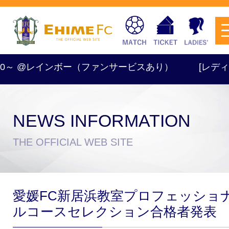
:00～ @レインボー（ファンサービスあり）
[レディース] 
NEWS INFORMATION
チケットを購入
THE OFFICIAL WEB SITE
スケジュール
愛媛FC新居浜教室プロフェッショ
試合日程・結果
アクセス
ルコースセレクション合格者発表