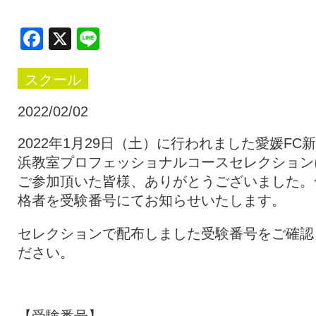
クラブ・会社情報
レディース
Facebook
X
Line
スクール
スクール
募集中！
2022/02/02
ファンクラブ
試合を観戦
2022年1月29日（土）に行われました愛媛FC
浜教室プロフェッショナルコースセレクション
ご参加頂いた皆様、ありがとうございました。
トップチーム
アカデミー
格者を受験番号にてお知らせいたします。
セレクションで配布しました受験番号をご確認
スポンサー
グッズ
ださい。
特設ページ