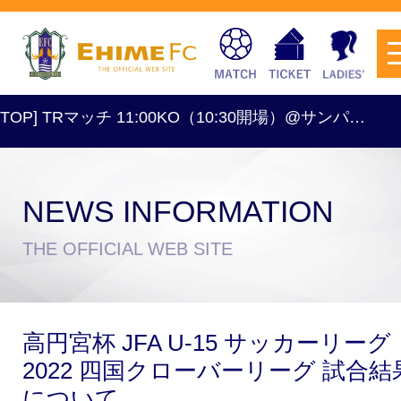
OP] TRマッチ 11:00KO（10:30開場）@サンパ…
[
NEWS INFORMATION
チケットを購入
THE OFFICIAL WEB SITE
スケジュール
高円宮杯 JFA U-15 サッカーリーグ
試合日程・結果
アクセス
2022 四国クローバーリーグ 試合結
について