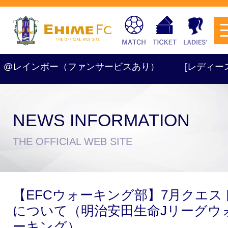
～ @レインボー（ファンサービスあり）
[レディース] TR 
NEWS INFORMATION
チケットを購入
THE OFFICIAL WEB SITE
スケジュール
【EFCウォーキング部】7月クエス
試合日程・結果
アクセス
について（明治安田生命Jリーグウ
ーキング）