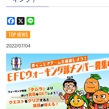
クラブ・会社情報
レディース
Facebook
X
Line
スクール
募集中！
TOP NEWS
ファンクラブ
試合を観戦
2022/07/04
トップチーム
アカデミー
スポンサー
グッズ
特設ページ