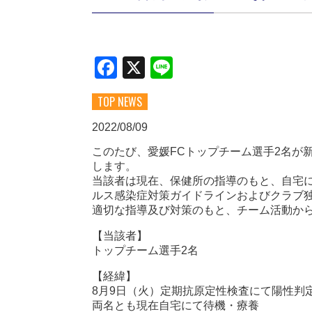
Facebook
X
Line
TOP NEWS
2022/08/09
このたび、愛媛FCトップチーム選手2名が
します。
当該者は現在、保健所の指導のもと、自宅
ルス感染症対策ガイドラインおよびクラブ
適切な指導及び対策のもと、チーム活動か
【当該者】
トップチーム選手2名
【経緯】
8月9日（火）定期抗原定性検査にて陽性判
両名とも現在自宅にて待機・療養