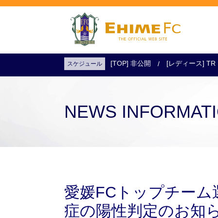
[TOP] 非公開
[レディース] TR
スケジュール
試合日程・結果
アクセス
試合を観戦
チケットを購入
NEWS INFORMAT
愛媛FCトップチーム
症の陽性判定のお知