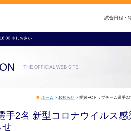
試合日程・
 18:00 ＠しおさい
クラブ・会社情報
レディース
スクール
トップチーム
アカデミー
スポンサー
ION
THE OFFICIAL WEB SITE
ホーム
>
お知らせ
>
愛媛FCトップチーム選手2
選手2名 新型コロナウイルス感
らせ