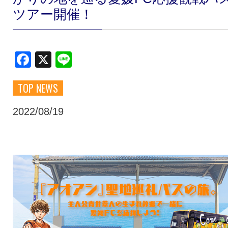
ツアー開催！
クラブ・会社情報
レディース
Facebook
X
Line
スクール
募集中！
TOP NEWS
ファンクラブ
試合を観戦
2022/08/19
トップチーム
アカデミー
スポンサー
グッズ
特設ページ