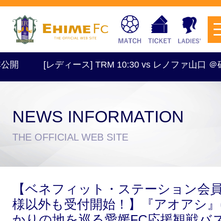
[レディース] TRM 10:30 vs レノファ山口 ＠砥
NEWS INFORMATION
チケットを購入
THE OFFICIAL WEB SITE
スケジュール
【ベネフィット・ステーション会
試合日程・結果
アクセス
様以外も受付開始！】『アオアシ』
かりの地を巡る愛媛FC応援観戦バ