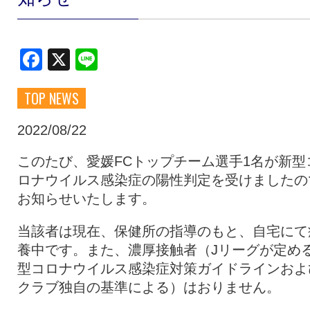
クラブ・会社情報
レディース
Facebook
X
Line
スクール
募集中！
TOP NEWS
ファンクラブ
試合を観戦
2022/08/22
このたび、愛媛FCトップチーム選手1名が新型
ロナウイルス感染症の陽性判定を受けましたの
トップチーム
アカデミー
お知らせいたします。
当該者は現在、保健所の指導のもと、自宅にて
スポンサー
グッズ
養中です。また、濃厚接触者（Jリーグが定め
型コロナウイルス感染症対策ガイドラインおよ
特設ページ
クラブ独自の基準による）はおりません。