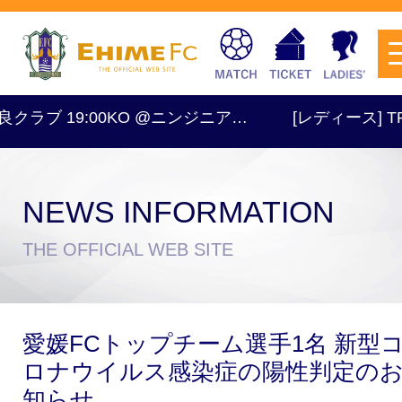
クラブ 19:00KO @ニンジニア…
[レディース] TRM 1
NEWS INFORMATION
チケットを購入
THE OFFICIAL WEB SITE
スケジュール
愛媛FCトップチーム選手1名 新型
試合日程・結果
アクセス
ロナウイルス感染症の陽性判定の
知らせ