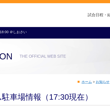
試合日程・
 18:00 ＠しおさい
クラブ・会社情報
レディース
スクール
トップチーム
アカデミー
スポンサー
ION
THE OFFICIAL WEB SITE
ホーム
>
お知らせ
ム駐車場情報（17:30現在）