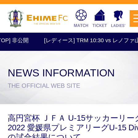
P] 非公開
[レディース] TRM 10:30 vs レノファ
NEWS INFORMATION
チケットを購入
THE OFFICIAL WEB SITE
スケジュール
高円宮杯 ＪＦＡ U-15サッカーリー
試合日程・結果
アクセス
2022 愛媛県プレミアリーグU-15 Div
の試合結果について