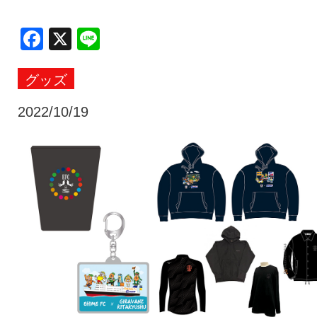
クラブ・会社情報
レディース
Facebook
X
Line
グッズ
スクール
募集中！
2022/10/19
ファンクラブ
試合を観戦
トップチーム
アカデミー
スポンサー
グッズ
特設ページ