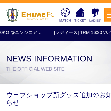
 @ニンジニア…
[レディース] TRM 16:30 vs グラ
NEWS INFORMATION
チケットを購入
THE OFFICIAL WEB SITE
スケジュール
ウェブショップ新グッズ追加のお
試合日程・結果
アクセス
らせ