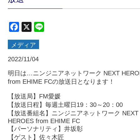
クラブ・会社情報
レディース
Facebook
X
Line
スクール
募集中！
メディア
ファンクラブ
試合を観戦
2022/11/04
明日は…ニンジニアネットワーク NEXT HERO
from EHIME FCの放送日となります！
トップチーム
アカデミー
【放送局】FM愛媛
【放送日程】毎週土曜日19：30～20：00
スポンサー
グッズ
【放送番組名】ニンジニアネットワーク NEXT
HEROES from EHIME FC
【パーソナリティ】井坂彰
特設ページ
【ゲスト】佐々木匠