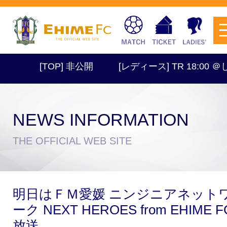
[TOP] 非公開
[レディース] TR 18:00 ＠し
NEWS INFORMATION
チケットを購入
THE OFFICIAL WEB SITE
スケジュール
明日はＦＭ愛媛 ニンジニアネット
試合日程・結果
アクセス
ーク NEXT HEROES from EHIME F
放送