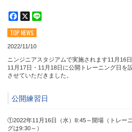
クラブ・会社情報
レディース
Facebook
X
Line
TOP NEWS
スクール
募集中！
2022/11/10
ファンクラブ
試合を観戦
ニンジニアスタジアムで実施されます11月16
11月17日・11月18日に公開トレーニング日を
させていただきました。
トップチーム
アカデミー
公開練習日
スポンサー
グッズ
①2022年11月16日（水）8:45～開場（トレー
特設ページ
グは9:30～）