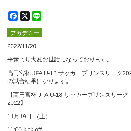
クラブ・会社情報
レディース
Facebook
X
Line
アカデミー
スクール
募集中！
2022/11/20
ファンクラブ
試合を観戦
平素より大変お世話になっております。
高円宮杯 JFA U-18 サッカープリンスリーグ202
トップチーム
アカデミー
の試合結果になります。
【高円宮杯 JFA U-18 サッカープリンスリーグ
スポンサー
グッズ
2022】
11月19日 （土）
特設ページ
11:00 kick off