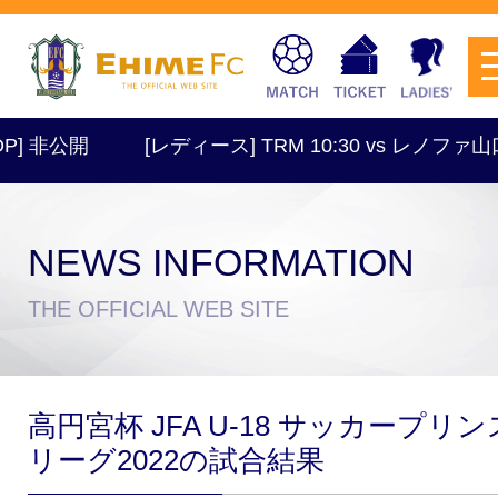
] 非公開
[レディース] TRM 10:30 vs レノファ山
NEWS INFORMATION
チケットを購入
THE OFFICIAL WEB SITE
スケジュール
高円宮杯 JFA U-18 サッカープリン
試合日程・結果
アクセス
リーグ2022の試合結果