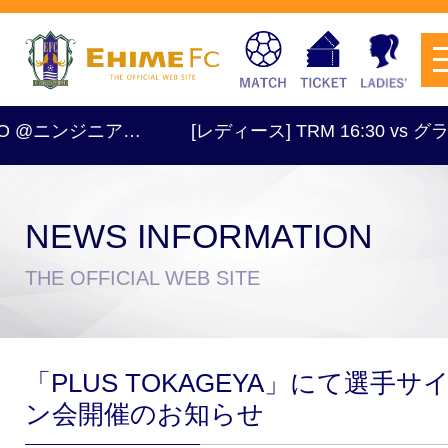
ンジニア…
[レディース] TRM 16:30 vs グランドメ
NEWS INFORMATION
チケットを購入
THE OFFICIAL WEB SITE
スケジュール
「PLUS TOKAGEYA」にて選手サ
試合日程・結果
アクセス
ン会開催のお知らせ