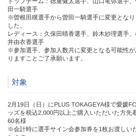
トップチーム：徳重健太選手、山口竜弥選手、
田一騎選手
※曽根田穣選手から曽田一騎選手に変更となり
した。
レディース：久保田晴香選手、鈴木紗理選手、
井由衣香選手
※参加選手、参加人数共に変更となる可能性が
りますことご了承願います。
対象
2月19日（日）にPLUS TOKAGEYA様で愛媛F
ッズを税込2,000円以上ご購入いただいた方先
60名様
※会計時に選手サイン会参加券を1枚お渡しい