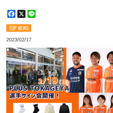
クラブ・会社情報
レディース
Facebook
X
Line
TOP NEWS
スクール
募集中！
2023/02/17
ファンクラブ
試合を観戦
トップチーム
アカデミー
スポンサー
グッズ
特設ページ