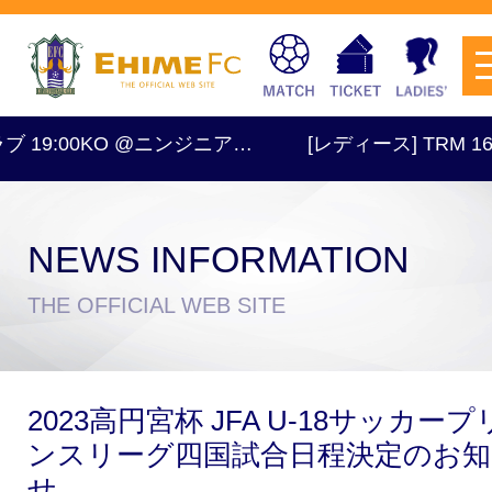
 19:00KO @ニンジニア…
[レディース] TRM 16:
NEWS INFORMATION
チケットを購入
THE OFFICIAL WEB SITE
スケジュール
2023高円宮杯 JFA U-18サッカープ
試合日程・結果
アクセス
ンスリーグ四国試合日程決定のお知
せ