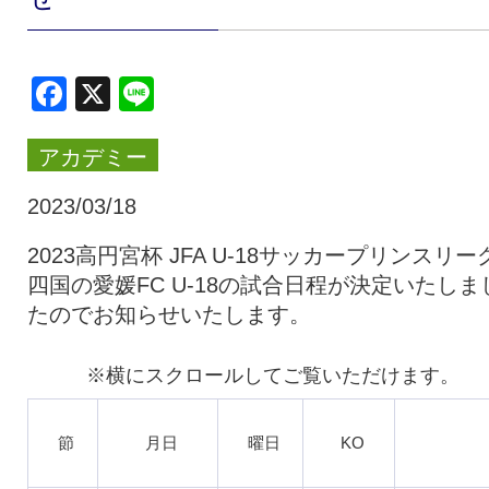
クラブ・会社情報
レディース
Facebook
X
Line
スクール
募集中！
アカデミー
ファンクラブ
試合を観戦
2023/03/18
2023高円宮杯 JFA U-18サッカープリンスリー
四国の愛媛FC U-18の試合日程が決定いたしま
トップチーム
アカデミー
たのでお知らせいたします。
スポンサー
グッズ
節
月日
曜日
KO
特設ページ